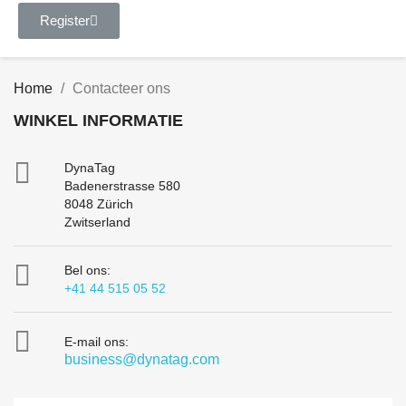
Register
Home
Contacteer ons
WINKEL INFORMATIE

DynaTag
Badenerstrasse 580
8048 Zürich
Zwitserland

Bel ons:
+41 44 515 05 52

E-mail ons:
business@dynatag.com