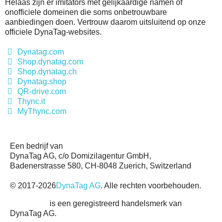
Helaas zijn er imitators met gelijkaardige namen of
onofficiele domeinen die soms onbetrouwbare
aanbiedingen doen. Vertrouw daarom uitsluitend op onze
officiele DynaTag-websites.
Dynatag.com
Shop.dynatag.com
Shop.dynatag.ch
Dynatag.shop
QR-drive.com
Thync.it
MyThync.com
Een bedrijf van
DynaTag AG, c/o Domizilagentur GmbH,
Badenerstrasse 580, CH-8048 Zuerich, Switzerland
© 2017-
2026
DynaTag AG
. Alle rechten voorbehouden.
DynaTag®
is een geregistreerd handelsmerk van
DynaTag AG.