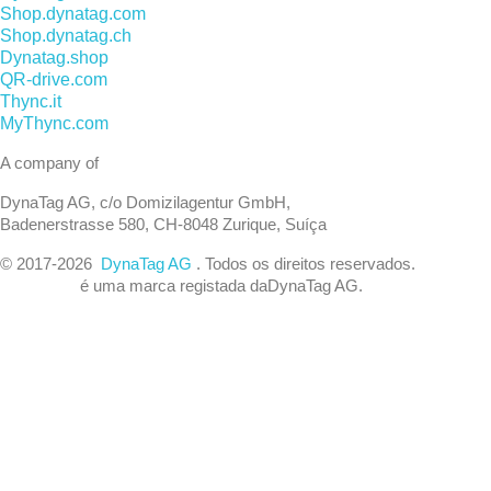
Shop.dynatag.com
Shop.dynatag.ch
Dynatag.shop
QR-drive.com
Thync.it
MyThync.com
A company of
DynaTag AG, c/o Domizilagentur GmbH,
Badenerstrasse 580, CH-8048 Zurique, Suíça
© 2017-
2026
DynaTag AG
. Todos os direitos reservados.
DynaTag®
é uma marca registada daDynaTag AG.