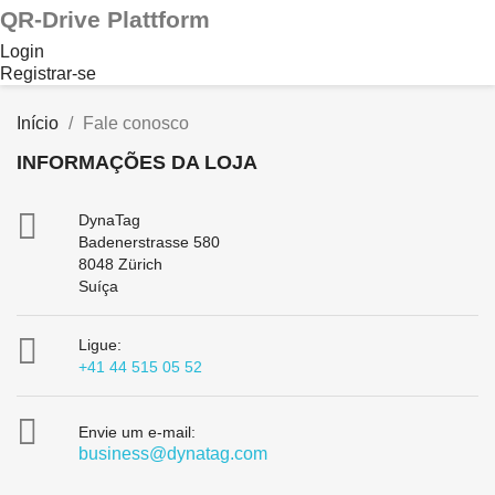
QR-Drive Plattform
Login
Registrar-se
Início
Fale conosco
INFORMAÇÕES DA LOJA

DynaTag
Badenerstrasse 580
8048 Zürich
Suíça

Ligue:
+41 44 515 05 52

Envie um e-mail:
business@dynatag.com