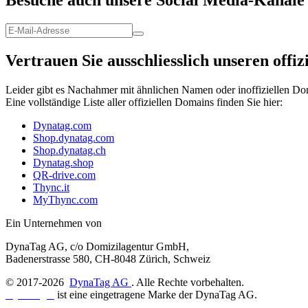
Besuche auch unsere Social Media-Kanäle
Vertrauen Sie ausschliesslich unseren offi
Leider gibt es Nachahmer mit ähnlichen Namen oder inoffiziellen Dom
Eine vollständige Liste aller offiziellen Domains finden Sie hier:
Dynatag.com
Shop.dynatag.com
Shop.dynatag.ch
Dynatag.shop
QR-drive.com
Thync.it
MyThync.com
Ein Unternehmen von
DynaTag AG, c/o Domizilagentur GmbH,
Badenerstrasse 580, CH-8048 Zürich, Schweiz
© 2017-
2026
DynaTag AG
. Alle Rechte vorbehalten.
DynaTag®
ist eine eingetragene Marke der DynaTag AG.