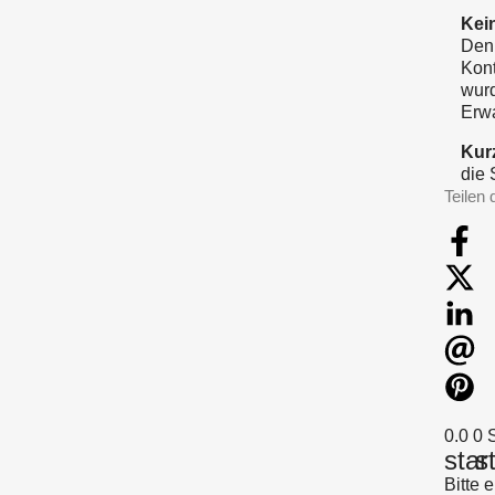
Kei
De
Kont
wur
Erwa
Kur
die 
Teilen 
0.0
0 
star
s
Bitte 