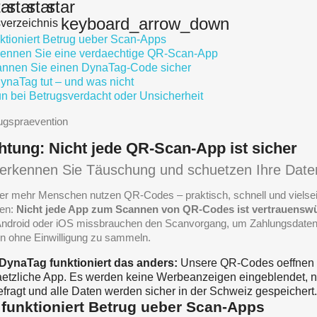
tar
star
star
star
keyboard_arrow_down
sverzeichnis
ktioniert Betrug ueber Scan-Apps
kennen Sie eine verdaechtige QR-Scan-App
annen Sie einen DynaTag-Code sicher
naTag tut – und was nicht
n bei Betrugsverdacht oder Unsicherheit
ugspraevention
htung: Nicht jede QR-Scan-App ist sicher
erkennen Sie Täuschung und schuetzen Ihre Date
r mehr Menschen nutzen QR-Codes – praktisch, schnell und vielseiti
en:
Nicht jede App zum Scannen von QR-Codes ist vertrauensw
Android oder iOS missbrauchen den Scanvorgang, um Zahlungsdaten
n ohne Einwilligung zu sammeln.
 DynaTag funktioniert das anders:
Unsere QR-Codes oeffnen
etzliche App. Es werden keine Werbeanzeigen eingeblendet, n
fragt und alle Daten werden sicher in der Schweiz gespeichert.
 funktioniert Betrug ueber Scan-Apps