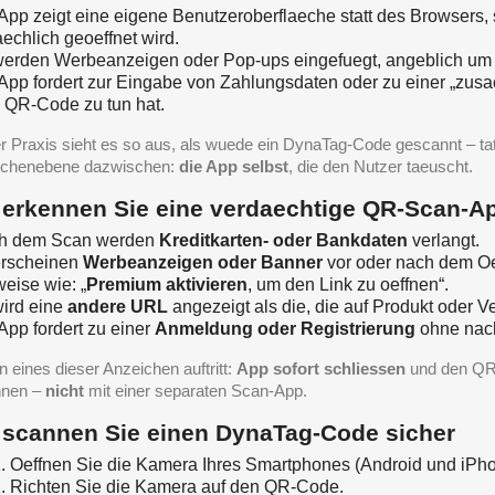
App zeigt eine eigene Benutzeroberflaeche statt des Browsers, s
aechlich geoeffnet wird.
erden Werbeanzeigen oder Pop-ups eingefuegt, angeblich um d
App fordert zur Eingabe von Zahlungsdaten oder zu einer „zusaetz
 QR-Code zu tun hat.
er Praxis sieht es so aus, als wuede ein DynaTag-Code gescannt – tat
chenebene dazwischen:
die App selbst
, die den Nutzer taeuscht.
 erkennen Sie eine verdaechtige QR-Scan-A
h dem Scan werden
Kreditkarten- oder Bankdaten
verlangt.
erscheinen
Werbeanzeigen oder Banner
vor oder nach dem Oe
eise wie: „
Premium aktivieren
, um den Link zu oeffnen“.
ird eine
andere URL
angezeigt als die, die auf Produkt oder V
App fordert zu einer
Anmeldung oder Registrierung
ohne nach
 eines dieser Anzeichen auftritt:
App sofort schliessen
und den QR
nnen –
nicht
mit einer separaten Scan-App.
 scannen Sie einen DynaTag-Code sicher
Oeffnen Sie die Kamera Ihres Smartphones (Android und iPho
Richten Sie die Kamera auf den QR-Code.