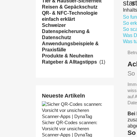
Tier & Haustier-Sicherheit
star
s
Reisen & Gepäckschutz
Inhalt
QR- & NFC-Technologie
So fun
einfach erklärt
So er
Schweizer
So sc
Datenspeicherung &
Was Dy
Datenschutz
Was tu
Anwendungsbeispiele &
Praxisfälle
Betr
Produkte & Neuheiten
Ratgeber & Alltagstipps
(1)
Ac
So 
Imme
wiss
Neueste Artikeln
auf 
Date
Bei
zusa
Sicher QR-Codes scannen:
abge
Vorsicht vor unsicheren
So
Scanner-Apps | DynaTag