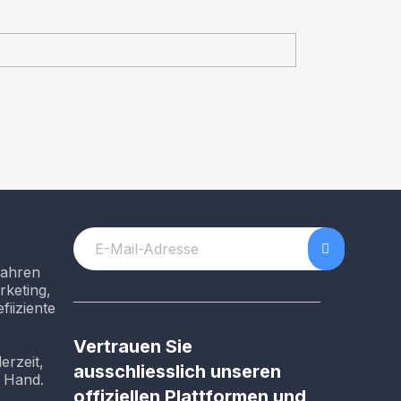
Jahren
rketing,
fiiziente
Vertrauen Sie
erzeit,
ausschliesslich unseren
r Hand.
offiziellen Plattformen und