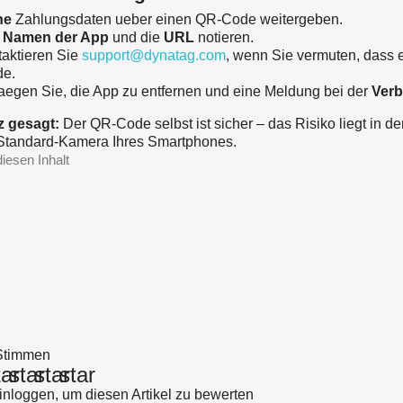
ne
Zahlungsdaten ueber einen QR-Code weitergeben.
n
Namen der App
und die
URL
notieren.
aktieren Sie
support@dynatag.com
, wenn Sie vermuten, dass 
de.
egen Sie, die App zu entfernen und eine Meldung bei der
Verb
z gesagt:
Der QR-Code selbst ist sicher – das Risiko liegt in de
Standard-Kamera Ihres Smartphones.
diesen Inhalt
Stimmen
tar
star
star
star
einloggen, um diesen Artikel zu bewerten