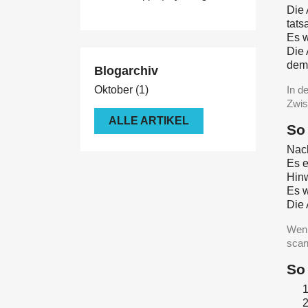
Die 
tats
Es w
Die 
dem
Blogarchiv
In d
Oktober
(1)
Zwis
ALLE ARTIKEL
So
Nac
Es 
Hinw
Es w
Die 
Wenn
sca
So