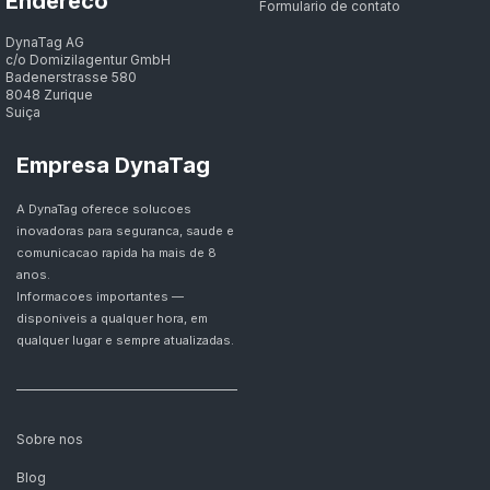
Endereco
Formulario de contato
DynaTag AG
c/o Domizilagentur GmbH
Badenerstrasse 580
8048 Zurique
Suiça
Empresa DynaTag
A DynaTag oferece solucoes
inovadoras para seguranca, saude e
comunicacao rapida ha mais de 8
anos.
Informacoes importantes —
disponiveis a qualquer hora, em
qualquer lugar e sempre atualizadas.
Sobre nos
Blog