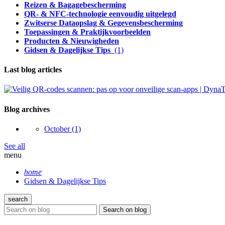
Reizen & Bagagebescherming
QR- & NFC-technologie eenvoudig uitgelegd
Zwitserse Dataopslag & Gegevensbescherming
Toepassingen & Praktijkvoorbeelden
Producten & Nieuwigheden
Gidsen & Dagelijkse Tips
(1)
Last blog articles
Blog archives
October
(1)
See all
menu
home
Gidsen & Dagelijkse Tips
search
Search on blog