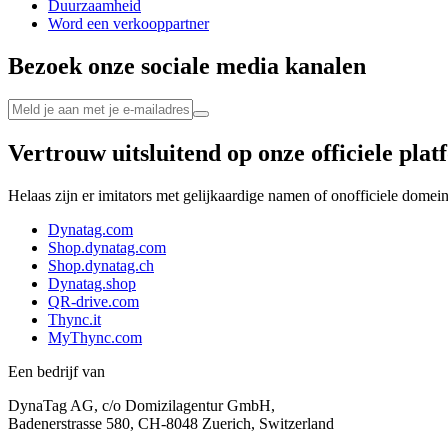
Duurzaamheid
Word een verkooppartner
Bezoek onze sociale media kanalen
Vertrouw uitsluitend op onze officiele plat
Helaas zijn er imitators met gelijkaardige namen of onofficiele dom
Dynatag.com
Shop.dynatag.com
Shop.dynatag.ch
Dynatag.shop
QR-drive.com
Thync.it
MyThync.com
Een bedrijf van
DynaTag AG, c/o Domizilagentur GmbH,
Badenerstrasse 580, CH-8048 Zuerich, Switzerland